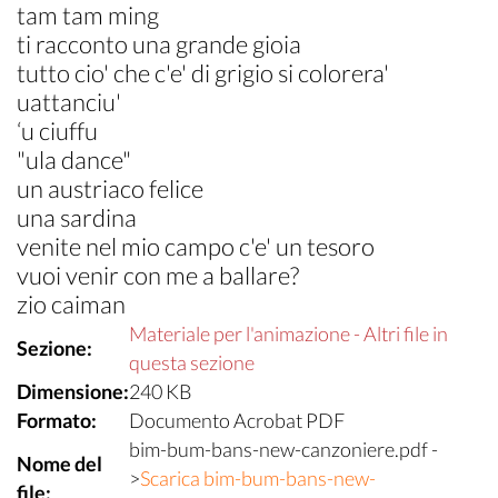
tam tam ming
ti racconto una grande gioia
tutto cio' che c'e' di grigio si colorera'
uattanciu'
‘u ciuffu
"ula dance"
un austriaco felice
una sardina
venite nel mio campo c'e' un tesoro
vuoi venir con me a ballare?
zio caiman
Materiale per l'animazione - Altri file in
Sezione:
questa sezione
Dimensione:
240 KB
Formato:
Documento Acrobat PDF
bim-bum-bans-new-canzoniere.pdf -
Nome del
>
Scarica bim-bum-bans-new-
file: