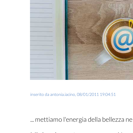
inserito da
antonia.iacino
,
08/01/2011 19:04:51
... mettiamo l'energia della bellezza ne