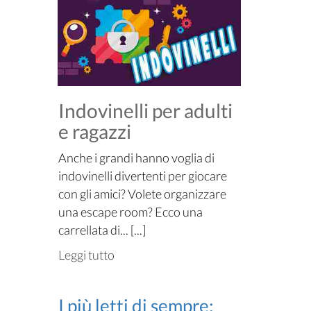
Indovinelli per adulti
e ragazzi
Anche i grandi hanno voglia di
indovinelli divertenti per giocare
con gli amici? Volete organizzare
una escape room? Ecco una
carrellata di... [...]
Leggi tutto
I più letti di sempre: