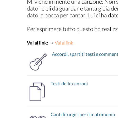
Mi viene in mente una canzone: Non so
dato i cieli da guardar e tanta gioia den
dato la bocca per cantar, Lui ci ha dat
Per esprimere tutto questo ho realiz
Vai al link:
->
Vai al link
Accordi, spartiti testi e comment
Testi delle canzoni
Canti liturgici per il matrimonio