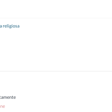
ca religiosa
atamente
one