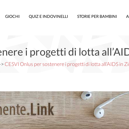
GIOCHI
QUIZ E INDOVINELLI
STORIE PER BAMBINI
A
ere i progetti di lotta all’A
->
CESVI Onlus per sostenere i progetti di lotta all’AIDS in 