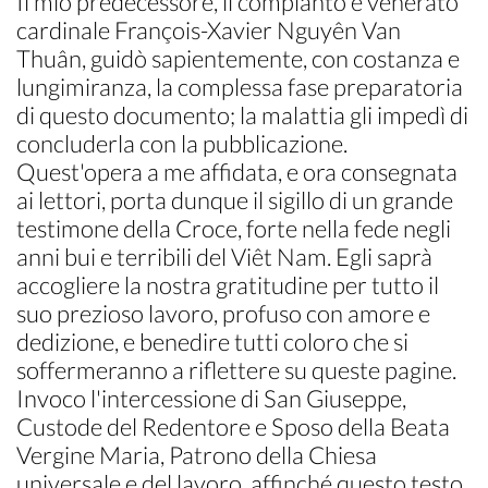
Il mio predecessore, il compianto e venerato
cardinale François-Xavier Nguyên Van
Thuân, guidò sapientemente, con costanza e
lungimiranza, la complessa fase preparatoria
di questo documento; la malattia gli impedì di
concluderla con la pubblicazione.
Quest'opera a me affidata, e ora consegnata
ai lettori, porta dunque il sigillo di un grande
testimone della Croce, forte nella fede negli
anni bui e terribili del Viêt Nam. Egli saprà
accogliere la nostra gratitudine per tutto il
suo prezioso lavoro, profuso con amore e
dedizione, e benedire tutti coloro che si
soffermeranno a riflettere su queste pagine.
Invoco l'intercessione di San Giuseppe,
Custode del Redentore e Sposo della Beata
Vergine Maria, Patrono della Chiesa
universale e del lavoro, affinché questo testo