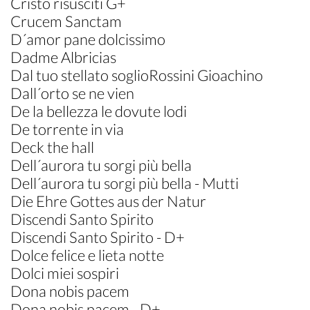
Cristo risusciti G+
Crucem Sanctam
D´amor pane dolcissimo
Dadme Albricias
Dal tuo stellato soglioRossini Gioachino
Dall´orto se ne vien
De la bellezza le dovute lodi
De torrente in via
Deck the hall
Dell´aurora tu sorgi più bella
Dell´aurora tu sorgi più bella - Mutti
Die Ehre Gottes aus der Natur
Discendi Santo Spirito
Discendi Santo Spirito - D+
Dolce felice e lieta notte
Dolci miei sospiri
Dona nobis pacem
Dona nobis pacem - D+