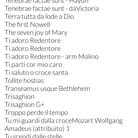
Tenebrae factae sunt - Haydn
Tenebrae factae sunt - daVictoria
Terra tutta da lode a Dio
The first Nowell
The seven joy of Mary
Ti adoro Redentore
Ti adoro Redentore
Ti adoro Redentore - arm Molino
Ti parti cor mio caro
Ti saluto o croce santa
Tollite hostias
Transeamus usque Bethlehem
Trisaghion
Trisaghion G+
Troppo perde il tempo
Tu mi guardi dalla croceMozart Wolfgang
Amadeus (attribuito) 1
Tu scendi dalle stelle