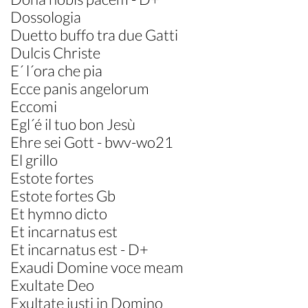
Dossologia
Duetto buffo tra due Gatti
Dulcis Christe
E´ l´ora che pia
Ecce panis angelorum
Eccomi
Egl´é il tuo bon Jesù
Ehre sei Gott - bwv-wo21
El grillo
Estote fortes
Estote fortes Gb
Et hymno dicto
Et incarnatus est
Et incarnatus est - D+
Exaudi Domine voce meam
Exultate Deo
Exultate justi in Domino