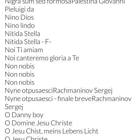
Nigra sum sed formosaPalestina Giovanni
Pieluigi da
Nino Dios
Nino lindo
Nitida Stella
Nitida Stella - F-
Noi Ti amiam
Noi canteremo gloria a Te
Non nobis
Non nobis
Non nobis
Nyne otpusaesciRachmaninov Sergej
Nyne otpusaesci - finale breveRachmaninov
Sergej
O Danny boy
O Domine Jesu Christe
O Jesu Chist, meins Lebens Licht
O Jesu Christe