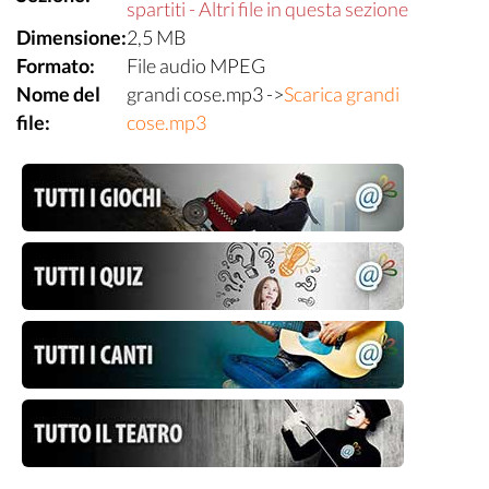
spartiti - Altri file in questa sezione
Dimensione:
2,5 MB
Formato:
File audio MPEG
Nome del
grandi cose.mp3 ->
Scarica grandi
file:
cose.mp3