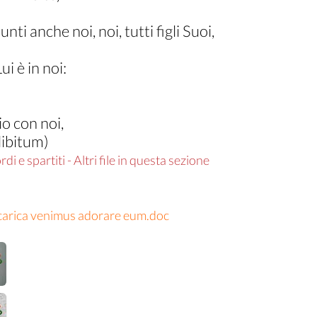
ti anche noi, noi, tutti figli Suoi,
ui è in noi:
 con noi,
ibitum)
di e spartiti - Altri file in questa sezione
carica venimus adorare eum.doc