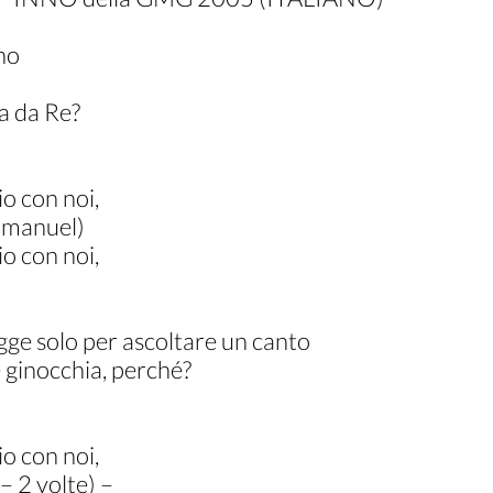
no
a da Re?
 con noi,
mmanuel)
 con noi,
egge solo per ascoltare un canto
 ginocchia, perché?
 con noi,
 2 volte) –