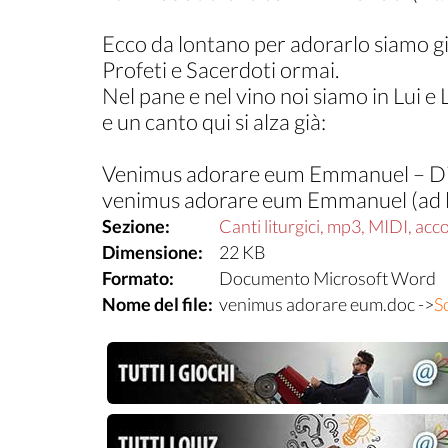
Ecco da lontano per adorarlo siamo giun
Profeti e Sacerdoti ormai.
Nel pane e nel vino noi siamo in Lui e L
e un canto qui si alza già:
Venimus adorare eum Emmanuel – Dio
venimus adorare eum Emmanuel (ad l
Sezione:
Canti liturgici, mp3, MIDI, accor
Dimensione:
22 KB
Formato:
Documento Microsoft Word
Nome del file:
venimus adorare eum.doc ->
S