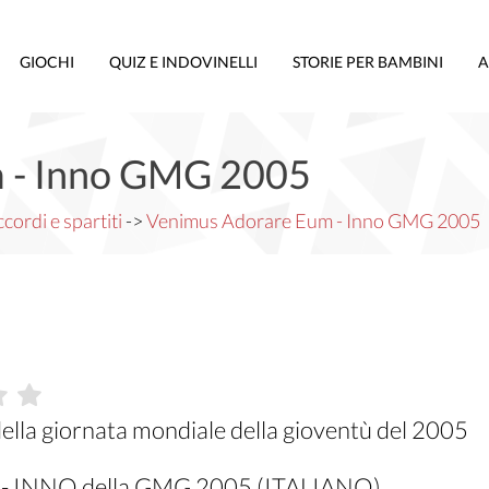
GIOCHI
QUIZ E INDOVINELLI
STORIE PER BAMBINI
A
 - Inno GMG 2005
cordi e spartiti
->
Venimus Adorare Eum - Inno GMG 2005
 della giornata mondiale della gioventù del 2005
 INNO della GMG 2005 (ITALIANO)