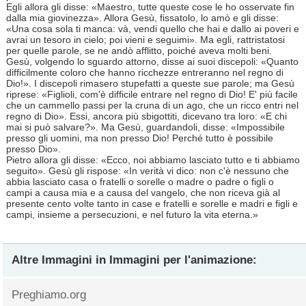
Egli allora gli disse: «Maestro, tutte queste cose le ho osservate fin
dalla mia giovinezza». Allora Gesù, fissatolo, lo amò e gli disse:
«Una cosa sola ti manca: và, vendi quello che hai e dallo ai poveri e
avrai un tesoro in cielo; poi vieni e seguimi». Ma egli, rattristatosi
per quelle parole, se ne andò afflitto, poiché aveva molti beni.
Gesù, volgendo lo sguardo attorno, disse ai suoi discepoli: «Quanto
difficilmente coloro che hanno ricchezze entreranno nel regno di
Dio!». I discepoli rimasero stupefatti a queste sue parole; ma Gesù
riprese: «Figlioli, com'è difficile entrare nel regno di Dio! E' più facile
che un cammello passi per la cruna di un ago, che un ricco entri nel
regno di Dio». Essi, ancora più sbigottiti, dicevano tra loro: «E chi
mai si può salvare?». Ma Gesù, guardandoli, disse: «Impossibile
presso gli uomini, ma non presso Dio! Perché tutto è possibile
presso Dio».
Pietro allora gli disse: «Ecco, noi abbiamo lasciato tutto e ti abbiamo
seguito». Gesù gli rispose: «In verità vi dico: non c'è nessuno che
abbia lasciato casa o fratelli o sorelle o madre o padre o figli o
campi a causa mia e a causa del vangelo, che non riceva già al
presente cento volte tanto in case e fratelli e sorelle e madri e figli e
campi, insieme a persecuzioni, e nel futuro la vita eterna.»
Altre Immagini in
Immagini per l'animazione
:
Preghiamo.org