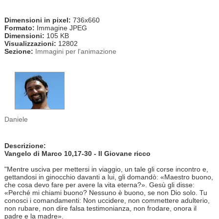
Dimensioni in pixel:
736x660
Formato:
Immagine JPEG
Dimensioni:
105 KB
Visualizzazioni:
12802
Sezione:
Immagini per l'animazione
Daniele
Descrizione:
Vangelo di Marco 10,17-30 - Il Giovane ricco
"Mentre usciva per mettersi in viaggio, un tale gli corse incontro e,
gettandosi in ginocchio davanti a lui, gli domandò: «Maestro buono,
che cosa devo fare per avere la vita eterna?». Gesù gli disse:
«Perché mi chiami buono? Nessuno è buono, se non Dio solo. Tu
conosci i comandamenti: Non uccidere, non commettere adulterio,
non rubare, non dire falsa testimonianza, non frodare, onora il
padre e la madre».