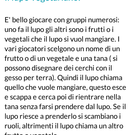
E' bello giocare con gruppi numerosi:
uno fa il lupo gli altri sono i frutti o i
vegetali che il lupo si vuol mangiare. I
vari giocatori scelgono un nome di un
frutto o di un vegetale e una tana ( si
possono disegnare dei cerchi con il
gesso per terra). Quindi il lupo chiama
quello che vuole mangiare, questo esce
e scappa e cerca poi di rientrare nella
tana senza farsi prendere dal lupo. Se il
lupo riesce a prenderlo si scambiano i
ruoli, altrimenti il lupo chiama un altro