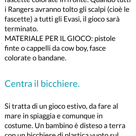
i Rangers avranno tolto gli scalpi (cioè le
fascette) a tutti gli Evasi, il gioco sarà
terminato.
MATERIALE PER IL GIOCO: pistole
finte o cappelli da cow boy, fasce
colorate o bandane.
Centra il bicchiere.
Si tratta di un gioco estivo, da fare al
mare in spiaggia e comunque in
costume. Un bambino è disteso a terra
con un bicchiere di plastica vuoto sul