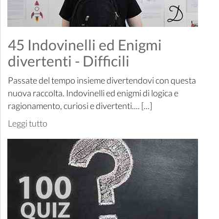
45 Indovinelli ed Enigmi
divertenti - Difficili
Passate del tempo insieme divertendovi con questa
nuova raccolta. Indovinelli ed enigmi di logica e
ragionamento, curiosi e divertenti.... [...]
Leggi tutto