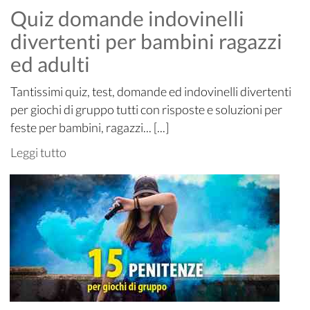
Quiz domande indovinelli
divertenti per bambini ragazzi
ed adulti
Tantissimi quiz, test, domande ed indovinelli divertenti
per giochi di gruppo tutti con risposte e soluzioni per
feste per bambini, ragazzi... [...]
Leggi tutto