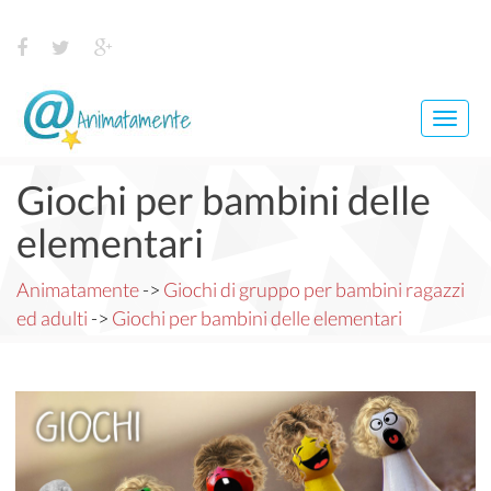
Navi
Anim
Giochi per bambini delle
elementari
Animatamente
->
Giochi di gruppo per bambini ragazzi
ed adulti
->
Giochi per bambini delle elementari