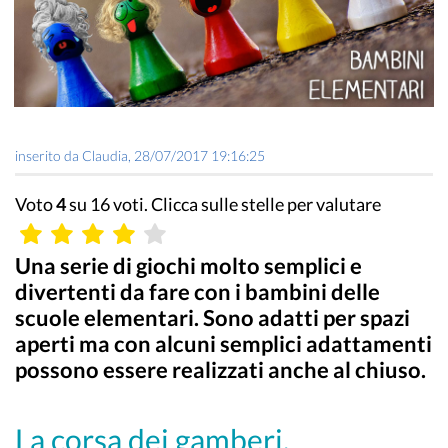
inserito da
Claudia
,
28/07/2017 19:16:25
Voto
4
su 16 voti. Clicca sulle stelle per valutare
Una serie di giochi molto semplici e
divertenti da fare con i bambini delle
scuole elementari. Sono adatti per spazi
aperti ma con alcuni semplici adattamenti
possono essere realizzati anche al chiuso.
La corsa dei gamberi.