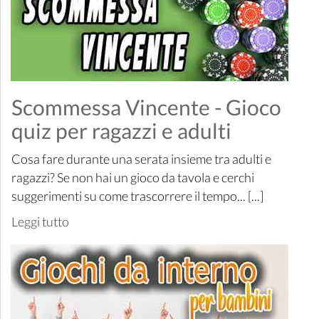
Scommessa Vincente - Gioco
quiz per ragazzi e adulti
Cosa fare durante una serata insieme tra adulti e
ragazzi? Se non hai un gioco da tavola e cerchi
suggerimenti su come trascorrere il tempo... [...]
Leggi tutto