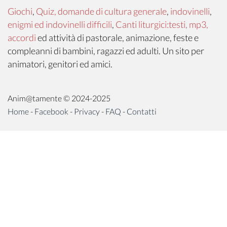
Giochi
,
Quiz, domande di cultura generale
,
indovinelli
,
enigmi ed indovinelli difficili
,
Canti liturgici:testi, mp3,
accordi
ed attività di pastorale, animazione, feste e
compleanni di bambini, ragazzi ed adulti. Un sito per
animatori, genitori ed amici.
Anim@tamente © 2024-2025
Home
-
Facebook
-
Privacy
-
FAQ
-
Contatti