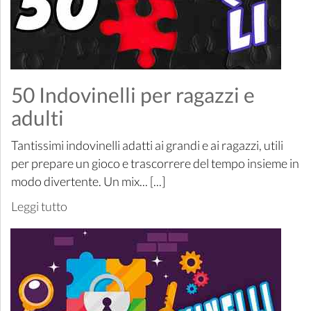
50 Indovinelli per ragazzi e
adulti
Tantissimi indovinelli adatti ai grandi e ai ragazzi, utili
per prepare un gioco e trascorrere del tempo insieme in
modo divertente. Un mix... [...]
Leggi tutto