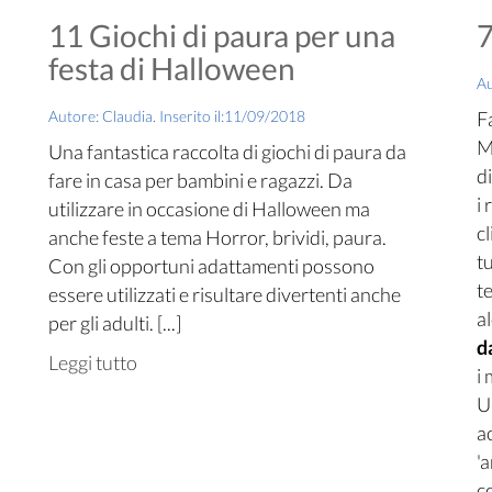
11 Giochi di paura per una
7
festa di Halloween
Au
Autore: Claudia. Inserito il:11/09/2018
Fa
M
Una fantastica raccolta di giochi di paura da
d
fare in casa per bambini e ragazzi. Da
i 
utilizzare in occasione di Halloween ma
cl
anche feste a tema Horror, brividi, paura.
t
Con gli opportuni adattamenti possono
t
essere utilizzati e risultare divertenti anche
a
per gli adulti. [...]
d
Leggi tutto
i
U
a
'
c