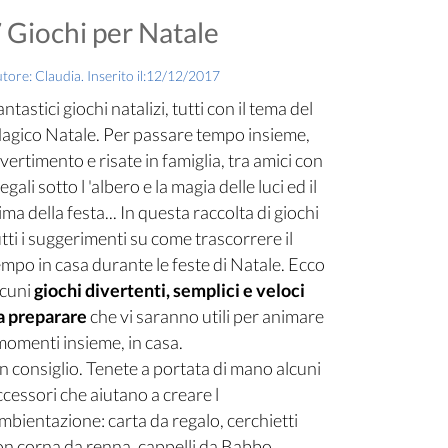
 Giochi per Natale
tore: Claudia. Inserito il:12/12/2017
ntastici giochi natalizi, tutti con il tema del
agico Natale. Per passare tempo insieme,
ivertimento e risate in famiglia, tra amici con
regali sotto l 'albero e la magia delle luci ed il
ima della festa... In questa raccolta di giochi
utti i suggerimenti su come trascorrere il
empo in casa durante le feste di Natale. Ecco
lcuni
giochi divertenti, semplici e veloci
a preparare
che vi saranno utili per animare
 momenti insieme, in casa.
n consiglio. Tenete a portata di mano alcuni
ccessori che aiutano a creare l
ambientazione: carta da regalo, cerchietti
on corna da renna, cappelli da Babbo