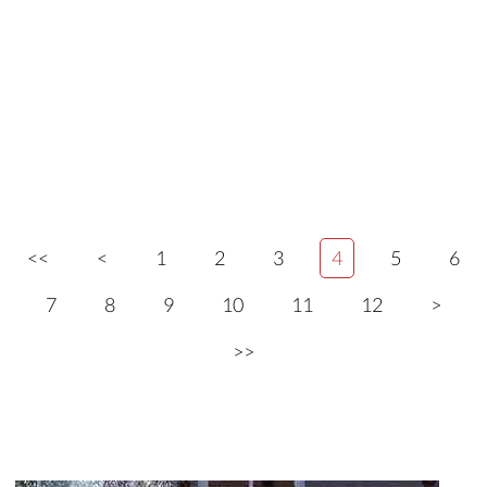
<<
<
1
2
3
4
5
6
7
8
9
10
11
12
>
>>