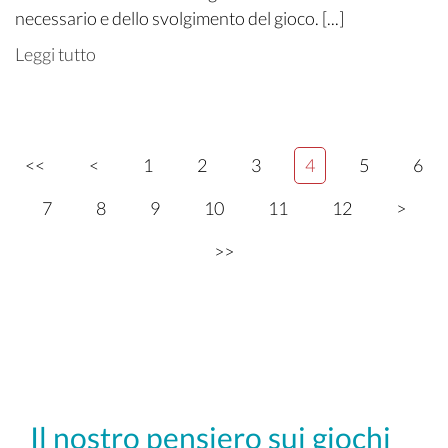
necessario e dello svolgimento del gioco. [...]
Leggi tutto
<<
<
1
2
3
4
5
6
7
8
9
10
11
12
>
>>
Il nostro pensiero sui giochi